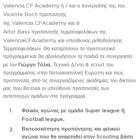
Valencia CF
Academy
ή / και ο συνεργάτης της του
Vicente
Roch
προπονητής
Valencia CF
Academy
ο
της
και
Aitor
Bass
προπονητής τερματοφυλάκων της
ValenciaCFAcademy
και υπεύθυνος μεθοδολογίας
Τερματοφυλάκων. Θα καταρτίσουν το προπονητικό
πρόγραμμα και θα αξιολογήσουν τα παιδιά σε συνεργασία
& scout
Γιώργο Τόλια,
με τον
Τεχνικό Δ/ντη
του
προγράμματος στην Νοτιοανατολική Ευρώπη και τους
προπονητές από τις συνεργαζόμενες ακαδημίες του δικτύου
μας που θα είναι οι υπεύθυνοι προπονητές των
αντίστοιχων ομάδων στο πρόγραμμα,
Super league ή
Φιλικ
ός
αγών
ας με ομάδα
Football league
,
Βιντεοσκόπηση
προπόνησης και φιλικού
αγώνα που θα αναρτηθεί στην Scouting βάση