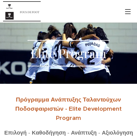
FOUS DE FOOT
Elite Program
Πρόγραμμα Ανάπτυξης Ταλαντούχων
Ποδοσφαιριστών - Elite Development
Program
Επιλογή
-
Καθοδήγηση
-
Ανάπτυξη
-
Αξιολόγηση