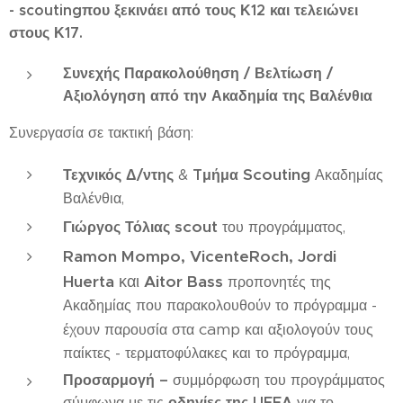
-
scouting
που ξεκινάει από τους Κ12
και τελειώνει
στους Κ17.
Συνεχής Παρακολούθηση / Βελτίωση /
Αξιολόγηση από την Ακαδημία της Βαλένθια
Συνεργασία σε τακτική βάση:
Scouting
Τεχνικός Δ/ντης
T
μήμα
&
Ακαδημίας
Βαλένθια,
scout
Γιώργος Τόλιας
του προγράμματος,
Ramon
Mompo,
Vicente
Roch, Jordi
Huerta
και
Aitor Bass
προπονητές της
Ακαδημίας που παρακολουθούν το πρόγραμμα -
camp
έχουν παρουσία στα
και αξιολογούν τους
παίκτες - τερματοφύλακες και το πρόγραμμα,
Προσαρμογή –
συμμόρφωση του προγράμματος
οδηγίες της
UEFA
σύμφωνα με τις
για το