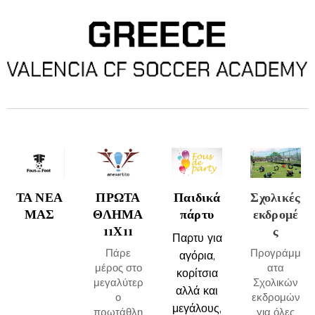
ΤΑ ΝΕΑ
ΠΡΩΤΑ
Παιδικά
Σχολικές
ΜΑΣ
ΘΛΗΜΑ
πάρτυ
εκδρομέ
11Χ11
ς
Παρτυ για
Πάρε
Προγράμμ
αγόρια,
μέρος στο
ατα
κορίτσια
μεγαλύτερ
Σχολικών
αλλά και
ο
εκδρομών
μεγάλους,
πρωτάθλη
για όλες